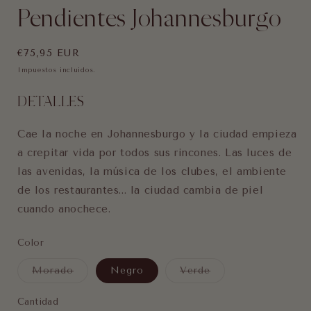
modal
Pendientes Johannesburgo
Precio
€75,95 EUR
habitual
Impuestos incluidos.
DETALLES
Cae la noche en Johannesburgo y la ciudad empieza
a crepitar vida por todos sus rincones. Las luces de
las avenidas, la música de los clubes, el ambiente
de los restaurantes... la ciudad cambia de piel
cuando anochece.
Color
Variante
Variante
Morado
Negro
Verde
agotada
agotada
o
o
no
no
Cantidad
Cantidad
disponible
disponible