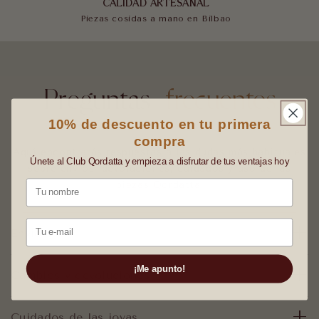
CALIDAD ARTESANAL
Piezas cosidas a mano en Bilbao
Preguntas
frecuentes
10% de descuento en tu primera
compra
Aquí encontrarás respuestas a las dudas más habituales
Únete al Club Qordatta y empieza a disfrutar de tus ventajas hoy
sobre envíos, devoluciones, cuidados y uso de las
Nombre
piezas Qordatta.
Email
Envíos
¡Me apunto!
Cambios y devoluciones
Cuidados de las joyas