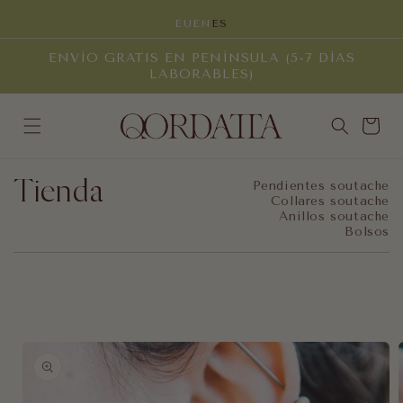
Ir
directamente
EU
EN
ES
al contenido
ENVÍO GRATIS EN PENÍNSULA (5-7 DÍAS
LABORABLES)
Carrito
Tienda
Pendientes soutache
Collares soutache
Anillos soutache
Bolsos
Ir
directamente
a la
información
del producto