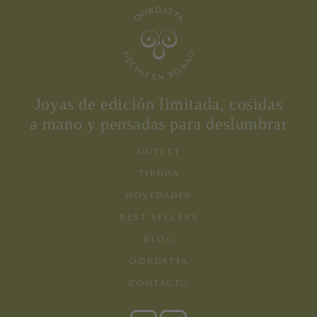
Joyas de edición limitada, cosidas
a mano y pensadas para deslumbrar
OUTLET
TIENDA
TODA LA TIENDA
NOVEDADES
PENDIENTES
COLLARES
BEST SELLERS
ANILLOS
BOLSOS
BLOG
QORDATTA
CONTACTO