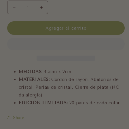
Reducir
Aumentar
cantidad
cantidad
para
para
Pendientes
Pendientes
Agregar al carrito
Johannesburgo
Johannesburgo
MEDIDAS:
4,5cm x 2cm
MATERIALES:
Cordón de rayón, Abalorios de
cristal, Perlas de cristal, Cierre de plata (NO
da alergia)
EDICIÓN LIMITADA:
20 pares de cada color
Share