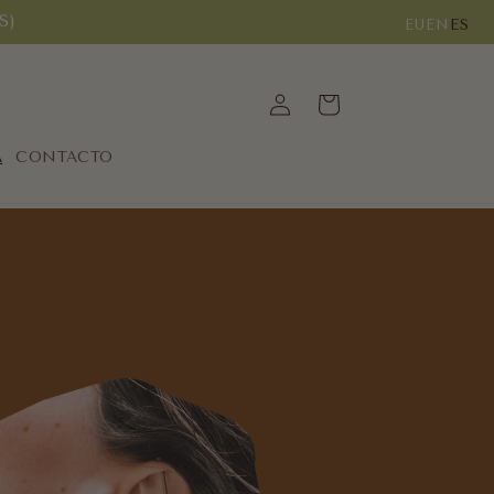
S)
EU
EN
ES
Iniciar
Carrito
sesión
A
CONTACTO