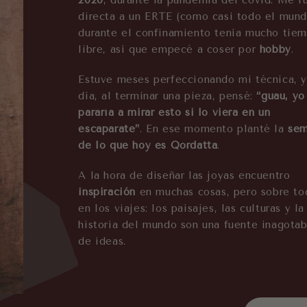
2020
, durante la pandemia del covid. Me f
directa a un ERTE (como casi todo el mund
durante el confinamiento tenía mucho tie
libre, así que empecé a coser por
hobby
.
Estuve meses perfeccionando mi técnica, y
día, al terminar una pieza, pensé:
“guau, y
pararía a mirar esto si lo viera en un
escaparate”
. En ese momento planté la
sem
de lo que hoy es Qordatta
.
A la hora de diseñar las joyas encuentro
inspiración
en muchas cosas, pero sobre to
en los viajes: los paisajes, las culturas y la
historia del mundo son una fuente inagotab
de ideas.