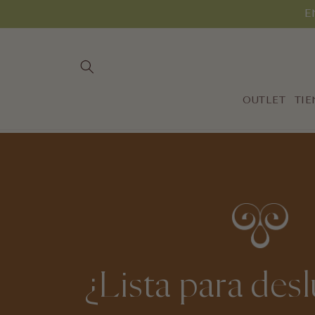
Ir
E
directamente
al contenido
OUTLET
TI
¿Lista para des