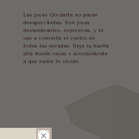
Las joyas Qordatta no pasan
desapercibidas. Son joyas
deslumbrantes, expresivas, y te
van a convertir el centro de
todas las miradas. Deja tu huella
allá donde vayas y acostúmbrate
a que nadie te olvide.