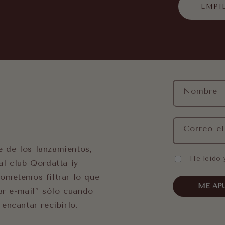
EMPI
Nombre
Correo el
te de los lanzamientos,
He leído 
l club Qordatta ¡y
ometemos filtrar lo que
ME AP
ar e-mail” sólo cuando
encantar recibirlo.