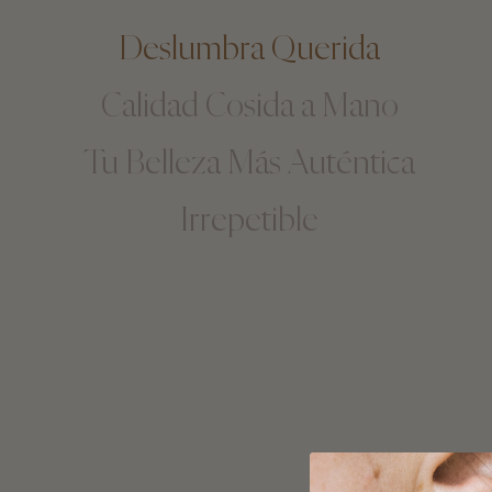
Deslumbra Querida
Calidad Cosida a Mano
Tu Belleza Más Auténtica
Irrepetible