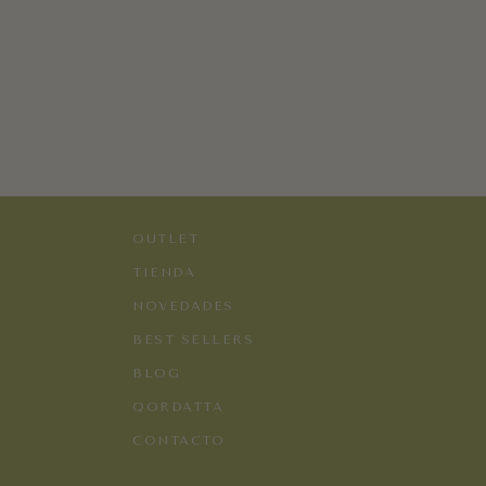
OUTLET
TIENDA
TODA LA
NOVEDADES
PENDIENTES
COLLARES
TIENDA
BEST SELLERS
ANILLOS
BOLSOS
BLOG
QORDATTA
CONTACTO