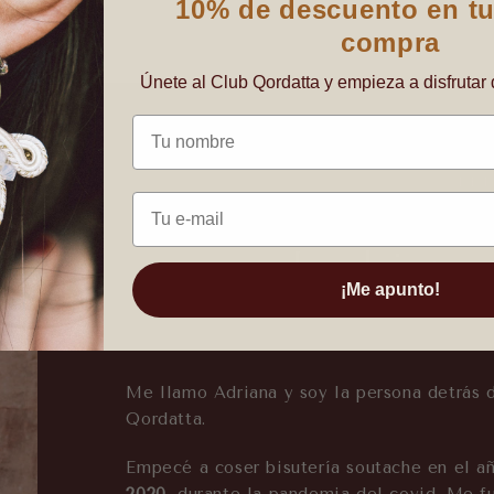
10% de descuento en tu
compra
Únete al Club Qordatta y empieza a disfrutar 
Nombre
DET
Email
La histo
¡Me apunto!
Me llamo Adriana y soy la persona detrás 
Qordatta.
Empecé a coser bisutería soutache en el a