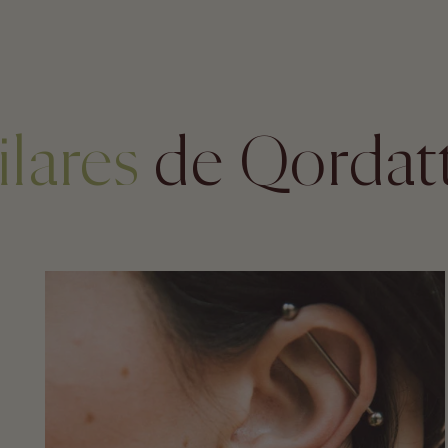
ilares
de Qordat