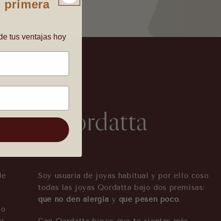
 primera
de tus ventajas hoy
RÁS DE LA MARCA
ria de Qordatta
de
Soy usuaria de joyas habitual y por ello coso
todas las joyas Qordatta bajo dos premisas:
que no den alergia
y
que pesen poco
.
ño