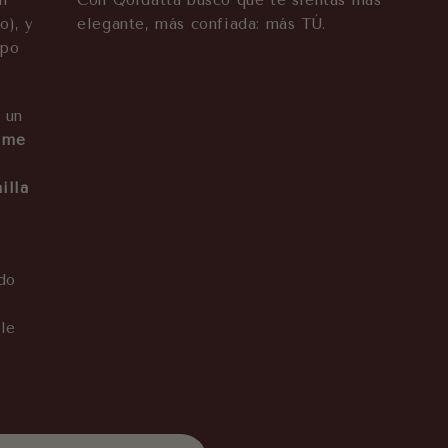
ui
Con Qordatta busco que te sientas más
o), y
elegante, más confiada: más TÚ.
mpo
 un
o me
illa
do
le